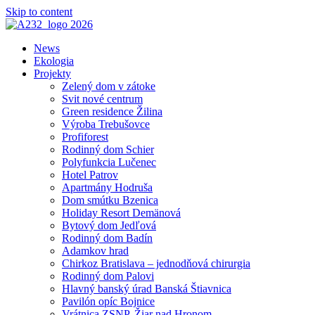
Skip to content
News
Ekologia
Projekty
Zelený dom v zátoke
Svit nové centrum
Green residence Žilina
Výroba Trebušovce
Profiforest
Rodinný dom Schier
Polyfunkcia Lučenec
Hotel Patrov
Apartmány Hodruša
Dom smútku Bzenica
Holiday Resort Demänová
Bytový dom Jedľová
Rodinný dom Badín
Adamkov hrad
Chirkoz Bratislava – jednodňová chirurgia
Rodinný dom Palovi
Hlavný banský úrad Banská Štiavnica
Pavilón opíc Bojnice
Vrátnica ZSNP, Žiar nad Hronom