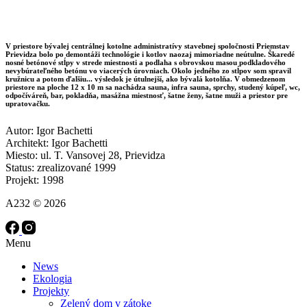
V priestore bývalej centrálnej kotolne administratívy stavebnej spoločnosti Priemstav
Prievidza bolo po demontáži technológie i kotlov naozaj mimoriadne neútulne. Škaredé
nosné betónové stĺpy v strede miestnosti a podlaha s obrovskou masou podkladového
nevybúrateľného betónu vo viacerých úrovniach. Okolo jedného zo stĺpov som spravil
kružnicu a potom ďalšiu... výsledok je útulnejší, ako bývalá kotolňa. V obmedzenom
priestore na ploche 12 x 10 m sa nachádza sauna, infra sauna, sprchy, studený kúpeľ, wc,
odpočíváreň, bar, pokladňa, masážna miestnosť, šatne ženy, šatne muži a priestor pre
upratovačku.
Autor: Igor Bachetti
Architekt: Igor Bachetti
Miesto: ul. T. Vansovej 28, Prievidza
Status: zrealizované 1999
Projekt: 1998
A232 © 2026
Menu
News
Ekologia
Projekty
Zelený dom v zátoke