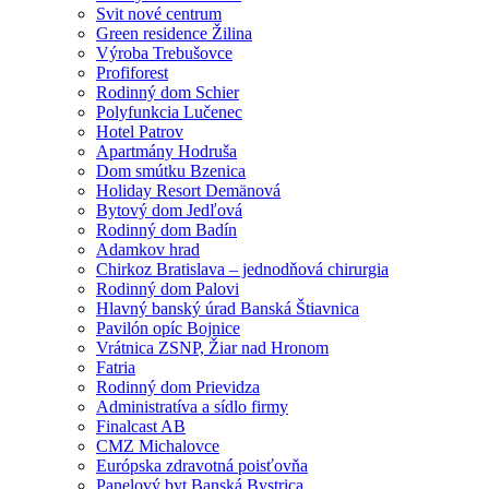
Svit nové centrum
Green residence Žilina
Výroba Trebušovce
Profiforest
Rodinný dom Schier
Polyfunkcia Lučenec
Hotel Patrov
Apartmány Hodruša
Dom smútku Bzenica
Holiday Resort Demänová
Bytový dom Jedľová
Rodinný dom Badín
Adamkov hrad
Chirkoz Bratislava – jednodňová chirurgia
Rodinný dom Palovi
Hlavný banský úrad Banská Štiavnica
Pavilón opíc Bojnice
Vrátnica ZSNP, Žiar nad Hronom
Fatria
Rodinný dom Prievidza
Administratíva a sídlo firmy
Finalcast AB
CMZ Michalovce
Európska zdravotná poisťovňa
Panelový byt Banská Bystrica