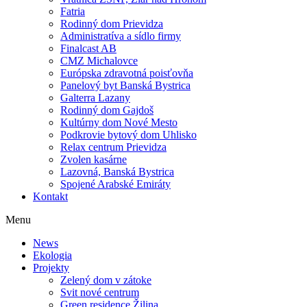
Fatria
Rodinný dom Prievidza
Administratíva a sídlo firmy
Finalcast AB
CMZ Michalovce
Európska zdravotná poisťovňa
Panelový byt Banská Bystrica
Galterra Lazany
Rodinný dom Gajdoš
Kultúrny dom Nové Mesto
Podkrovie bytový dom Uhlisko
Relax centrum Prievidza
Zvolen kasárne
Lazovná, Banská Bystrica
Spojené Arabské Emiráty
Kontakt
Menu
News
Ekologia
Projekty
Zelený dom v zátoke
Svit nové centrum
Green residence Žilina