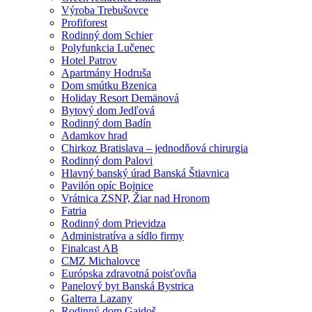
Výroba Trebušovce
Profiforest
Rodinný dom Schier
Polyfunkcia Lučenec
Hotel Patrov
Apartmány Hodruša
Dom smútku Bzenica
Holiday Resort Demänová
Bytový dom Jedľová
Rodinný dom Badín
Adamkov hrad
Chirkoz Bratislava – jednodňová chirurgia
Rodinný dom Palovi
Hlavný banský úrad Banská Štiavnica
Pavilón opíc Bojnice
Vrátnica ZSNP, Žiar nad Hronom
Fatria
Rodinný dom Prievidza
Administratíva a sídlo firmy
Finalcast AB
CMZ Michalovce
Európska zdravotná poisťovňa
Panelový byt Banská Bystrica
Galterra Lazany
Rodinný dom Gajdoš