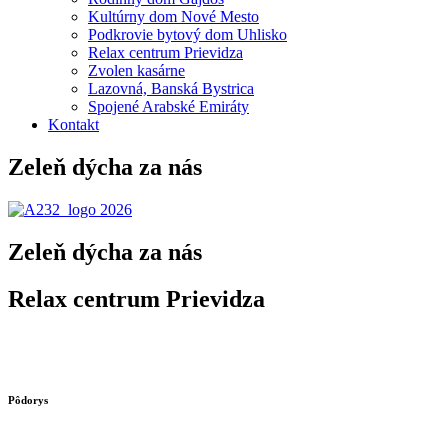
Kultúrny dom Nové Mesto
Podkrovie bytový dom Uhlisko
Relax centrum Prievidza
Zvolen kasárne
Lazovná, Banská Bystrica
Spojené Arabské Emiráty
Kontakt
Zeleň dýcha za nás
Zeleň dýcha za nás
Relax centrum Prievidza
Pôdorys